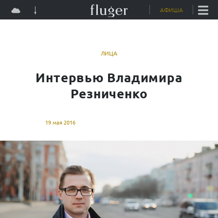
Skip
АФИША
to
content
ЛИЦА
Интервью Владимира
Резниченко
19 мая 2016