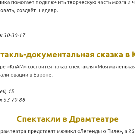
ника помогает подключить творческую часть мозга и 
совать, создаёт шедевр.
к 30-30-17
такль-документальная сказка в
тре «КнАМ» состоится показ спектакля «Моя маленькая
али овации в Европе.
ей, 15
к 53-70-88
Спектакли в Драмтеатре
Драмтеатра представят мюзикл «Легенды о Тиле», а 2