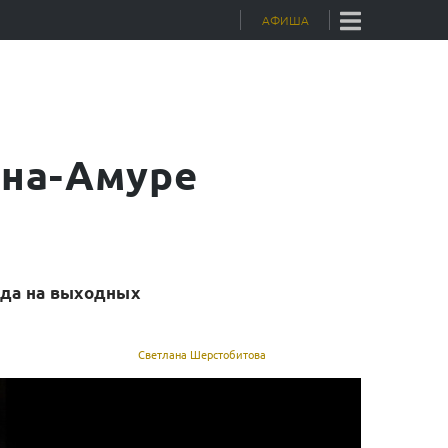
Skip
АФИША
to
content
-на-Амуре
ода на выходных
Светлана Шерстобитова