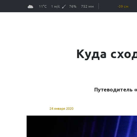
11°С
1 м/с
76%
752 мм
-39 см
Куда схо
Путеводитель «
24 января 2020