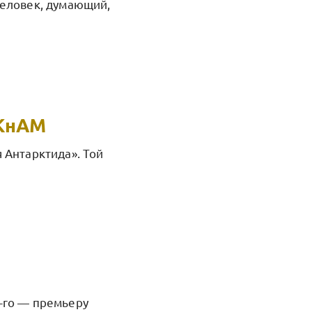
человек, думающий,
 КнАМ
 Антарктида». Той
6-го — премьеру