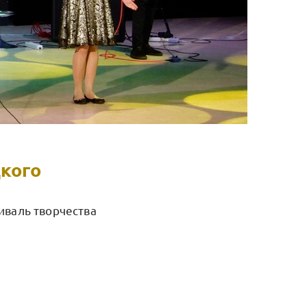
кого
иваль творчества