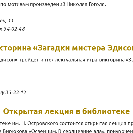
 по мотивам произведений Николая Гоголя.
ей, 11
к 34-02-48
кторина «Загадки мистера Эдисо
Эдисон» пройдет интеллектуальная игра-викторина «З
у 33-33-1
2
Открытая лекция в библиотеке
теке им. Н. Островского состоится открытая лекция 
 Бирюкова «Освенцим. В сердцевине ада», приурочен