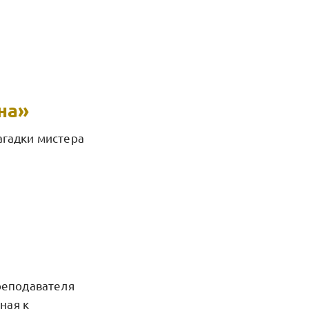
на»
агадки мистера
преподавателя
ная к