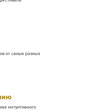
тов от самых разных
анию
нике интуитивного