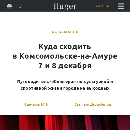
Skip
АФИША
to
content
КУДА СХОДИТЬ
Куда сходить
в Комсомольске-на-Амуре
7 и 8 декабря
Путеводитель «Флюгера» по культурной и
спортивной жизни города на выходных
6 декабря 2019
Светлана Шерстобитова