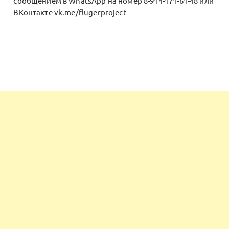
сообщением в WhatsApp на номер 8-914-171-61-48 или
ВКонтакте vk.me/flugerproject