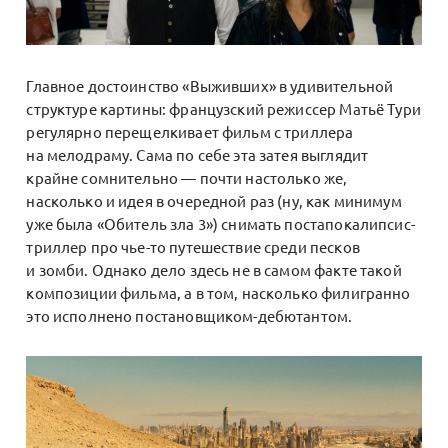
Главное достоинство «Выживших» в удивительной
структуре картины: французский режиссер Матьё Тури
регулярно перещелкивает фильм с триллера
на мелодраму. Сама по себе эта затея выглядит
крайне сомнительно — почти настолько же,
насколько и идея в очередной раз (ну, как минимум
уже была «Обитель зла 3») снимать постапокалипсис-
триллер про чье-то путешествие среди песков
и зомби. Однако дело здесь не в самом факте такой
композиции фильма, а в том, насколько филигранно
это исполнено постановщиком-дебютантом.