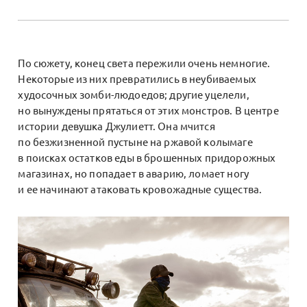
По сюжету, конец света пережили очень немногие.
Некоторые из них превратились в неубиваемых
худосочных зомби-людоедов; другие уцелели,
но вынуждены прятаться от этих монстров. В центре
истории девушка Джулиетт. Она мчится
по безжизненной пустыне на ржавой колымаге
в поисках остатков еды в брошенных придорожных
магазинах, но попадает в аварию, ломает ногу
и ее начинают атаковать кровожадные существа.